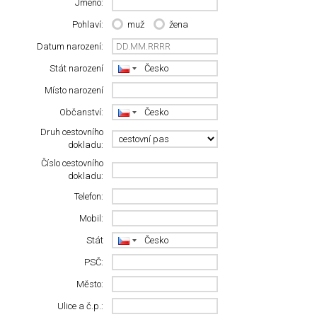
Jméno:
Pohlaví:
muž
žena
Datum narození:
Stát narození
Místo narození
Občanství:
Druh cestovního
dokladu:
Číslo cestovního
dokladu:
Telefon:
Mobil:
Stát
PSČ:
Město:
Ulice a č.p.: