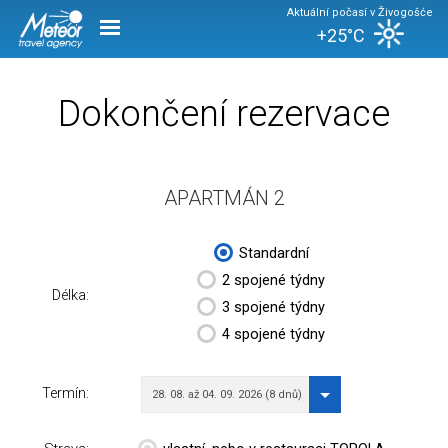
Aktuální počasí v Živogošće
+25°C
Dokončení rezervace
APARTMÁN 2
Standardní
2 spojené týdny
Délka:
3 spojené týdny
4 spojené týdny
Termín:
28. 08. až 04. 09. 2026 (8 dnů)