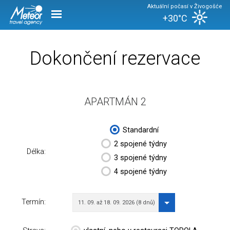
Aktuální počasí v Živogošće
+30°C
Dokončení rezervace
APARTMÁN 2
Standardní
2 spojené týdny
Délka:
3 spojené týdny
4 spojené týdny
Termín:
11. 09. až 18. 09. 2026 (8 dnů)