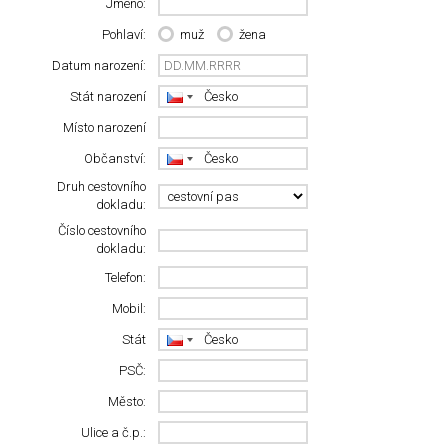
Jméno:
Pohlaví:
muž
žena
Datum narození:
Stát narození
Místo narození
Občanství:
Druh cestovního
dokladu:
Číslo cestovního
dokladu:
Telefon:
Mobil:
Stát
PSČ:
Město:
Ulice a č.p.: