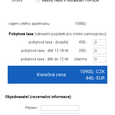
Strava:
vlastní, nebo v restauraci TOPOLA
nájem celého apartmánu
10900,-
Pobytová taxa
(rekreační poplatek pro místní samosprávu)
pobytová taxa - dospělý
400,-
pobytová taxa - dítě 12-18 let
200,-
pobytová taxa - dítě do 12 let
zdarma
10900,-
CZK
Konečná cena:
440,-
EUR
Objednavatel (rezervační informace):
Příjmení: