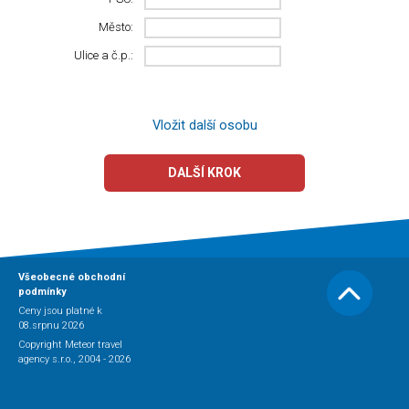
Město:
Ulice a č.p.:
Vložit další osobu
DALŠÍ KROK
Všeobecné obchodní
podmínky
Ceny jsou platné k
08.srpnu 2026
Copyright Meteor travel
agency s.r.o., 2004 - 2026