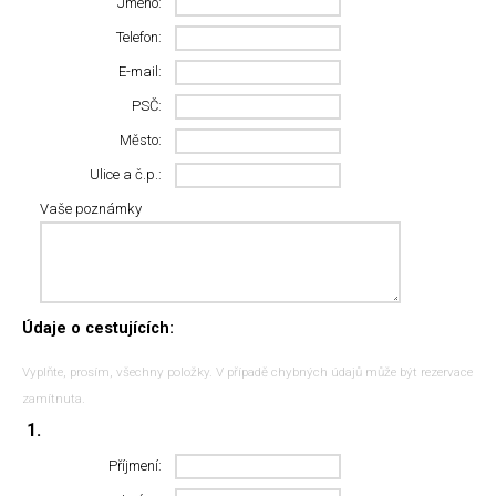
Jméno:
Telefon:
E-mail:
PSČ:
Město:
Ulice a č.p.:
Vaše poznámky
Údaje o cestujících:
Vyplňte, prosím, všechny položky. V případě chybných údajů může být rezervace
zamítnuta.
1.
Příjmení: