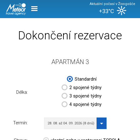
Aktuální počasí v Živogošće
+33°C
Dokončení rezervace
APARTMÁN 3
Standardní
2 spojené týdny
Délka:
3 spojené týdny
4 spojené týdny
Termín:
28. 08. až 04. 09. 2026 (8 dnů)