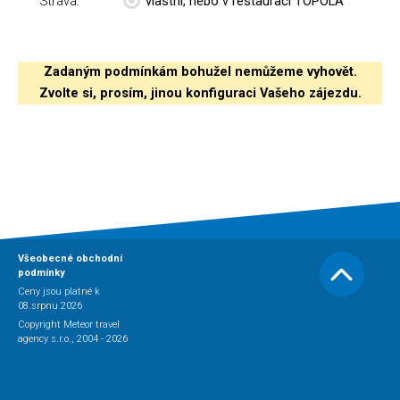
Strava:
vlastní, nebo v restauraci TOPOLA
Zadaným podmínkám bohužel nemůžeme vyhovět.
Zvolte si, prosím, jinou konfiguraci Vašeho zájezdu.
Všeobecné obchodní
podmínky
Ceny jsou platné k
08.srpnu 2026
Copyright Meteor travel
agency s.r.o., 2004 - 2026