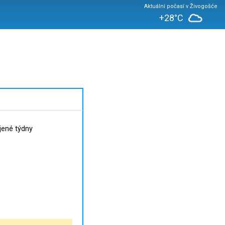
Aktuální počasí v Živogošće
+28°C
jené týdny