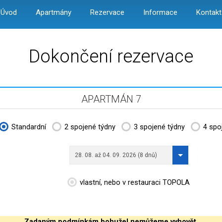
Úvod
Apartmány
Rezervace
Informace
Kontakt
Dokončení rezervace
APARTMÁN 7
Standardní
2 spojené týdny
3 spojené týdny
4 spo
28. 08. až 04. 09. 2026 (8 dnů)
vlastní, nebo v restauraci TOPOLA
Zadaným podmínkám bohužel nemůžeme vyhovět.