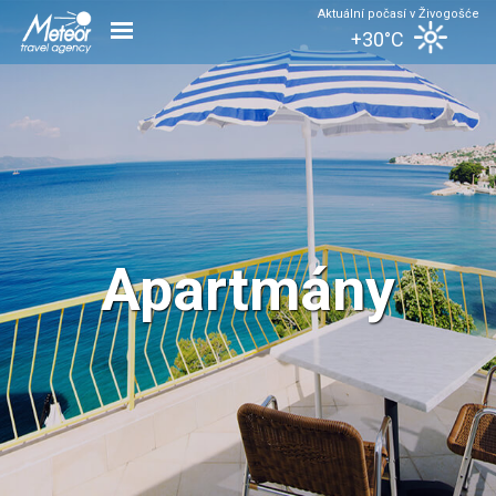
Aktuální počasí v Živogošće
+30°C
Apartmány