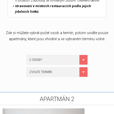
V blízkosti 2 obchody se smíšeným zbožím. Otevřeno denně.
stravování v místních restauracích podle jejich
jídelních lístků
Zde si můžete vybrat počet osob a termín, potom uvidíte pouze
apartmány, které jsou vhodné a ve vybraném termínu volné.
2 OSOBY
ZVOLTE TERMÍN
APARTMÁN 2