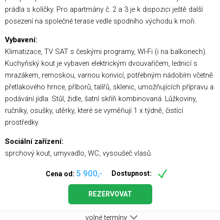
prádla s kolíčky. Pro apartmány č. 2 a 3 je k dispozici ještě další
posezení na společné terase vedle spodního východu k moři.
Vybavení:
Klimatizace, TV SAT s českými programy, WI-Fi (i na balkonech).
Kuchyňský kout je vybaven elektrickým dvouvařičem, lednicí s
mrazákem, remoskou, varnou konvicí, potřebným nádobím včetně
přetlakového hrnce, příborů, talířů, sklenic, umožňujících přípravu a
podávání jídla. Stůl, židle, šatní skříň kombinovaná. Lůžkoviny,
ručníky, osušky, utěrky, které se vyměňují 1 x týdně, čistící
prostředky.
Sociální zařízení:
sprchový kout, umyvadlo, WC, vysoušeč vlasů.
5 900,-
Dostupnost:
Cena od:
REZERVOVAT
volné termíny