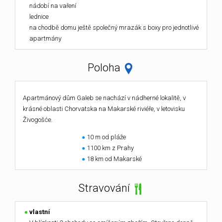
nádobí na vaření
lednice
na chodbě domu ještě společný mrazák s boxy pro jednotlivé
apartmány
Poloha
Apartmánový dům Galeb se nachází v nádherné lokalitě, v
krásné oblasti Chorvatska na Makarské riviéře, v letovisku
Živogošće.
10 m od pláže
1100 km z Prahy
18 km od Makarské
Stravování
vlastní