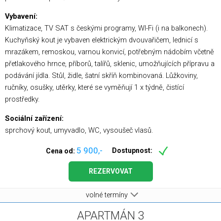
Vybavení:
Klimatizace, TV SAT s českými programy, WI-Fi (i na balkonech).
Kuchyňský kout je vybaven elektrickým dvouvařičem, lednicí s
mrazákem, remoskou, varnou konvicí, potřebným nádobím včetně
přetlakového hrnce, příborů, talířů, sklenic, umožňujících přípravu a
podávání jídla. Stůl, židle, šatní skříň kombinovaná. Lůžkoviny,
ručníky, osušky, utěrky, které se vyměňují 1 x týdně, čistící
prostředky.
Sociální zařízení:
sprchový kout, umyvadlo, WC, vysoušeč vlasů.
5 900,-
Dostupnost:
Cena od:
REZERVOVAT
volné termíny
APARTMÁN 3